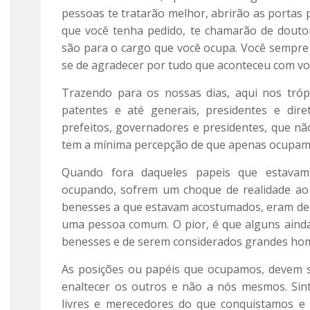
pessoas te tratarão melhor, abrirão as portas 
que você tenha pedido, te chamarão de doutor
são para o cargo que você ocupa. Você sempre
se de agradecer por tudo que aconteceu com vo
Trazendo para os nossas dias, aqui nos trópi
patentes e até generais, presidentes e diret
prefeitos, governadores e presidentes, que n
tem a mínima percepção de que apenas ocupam 
Quando fora daqueles papeis que estava
ocupando, sofrem um choque de realidade ao c
benesses a que estavam acostumados, eram de f
uma pessoa comum. O pior, é que alguns ainda
benesses e de serem considerados grandes home
As posições ou papéis que ocupamos, devem s
enaltecer os outros e não a nós mesmos. Sin
livres e merecedores do que conquistamos 