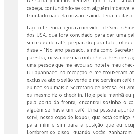
De saída podemos deduzir, que o fato servi
cabeça, confundindo-se com alguém imbatível e
triunfado naquela missão e ainda teria muitas 
Faço referência agora a um vídeo de Simon Sine
dos USA, que fora convidado para dar uma pale
seu copo de café, preparado para falar, olhou 
disse – “No ano passado, ainda como Secretár
palestra, nessa mesma conferência. Eles me pa
uma pessoa que me levou ao hotel e meu check 
fui apanhado na recepção e me trouxeram at
exclusiva até o salão verde e me serviram café
eu não sou mais o Secretário de defesa, eu vim
eu mesmo fiz o check in. Hoje pela manhã eu p
pela porta da frente, encontrei sozinho o c
alguém se havia um café. Uma pessoa apon
servi, nesse copo de isopor, que está comigo. 
para mim e sim para a posição que eu ocu
Lembrem-se disso, quando vocês ganharem fa