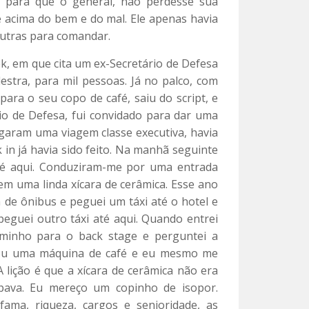
a para que o general, não perdesse sua
 acima do bem e do mal. Ele apenas havia
outras para comandar.
k, em que cita um ex-Secretário de Defesa
stra, para mil pessoas. Já no palco, com
para o seu copo de café, saiu do script, e
io de Defesa, fui convidado para dar uma
garam uma viagem classe executiva, havia
in já havia sido feito. Na manhã seguinte
é aqui. Conduziram-me por uma entrada
 em uma linda xícara de cerâmica. Esse ano
 de ônibus e peguei um táxi até o hotel e
eguei outro táxi até aqui. Quando entrei
aminho para o back stage e perguntei a
tou uma máquina de café e eu mesmo me
A lição é que a xícara de cerâmica não era
pava. Eu mereço um copinho de isopor.
ma, riqueza, cargos e senioridade, as